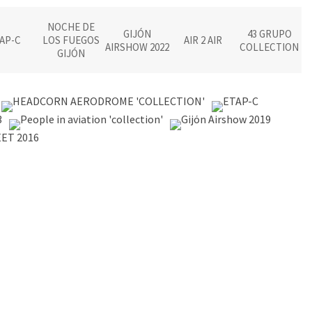
NOCHE DE
GIJÓN
43 GRUPO
AP-C
LOS FUEGOS
AIR 2 AIR
P
AIRSHOW 2022
COLLECTION
GIJÓN