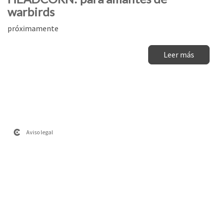
warbirds
próximamente
Leer más
Aviso legal