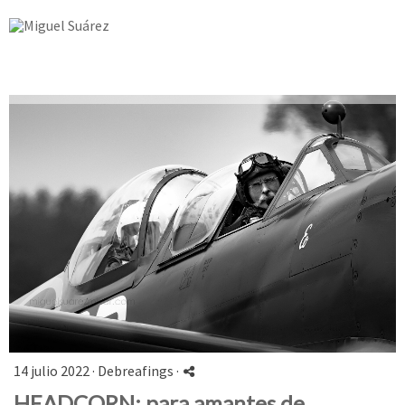
14 julio 2022 ·
Debreafings
·
HEADCORN: para amantes de