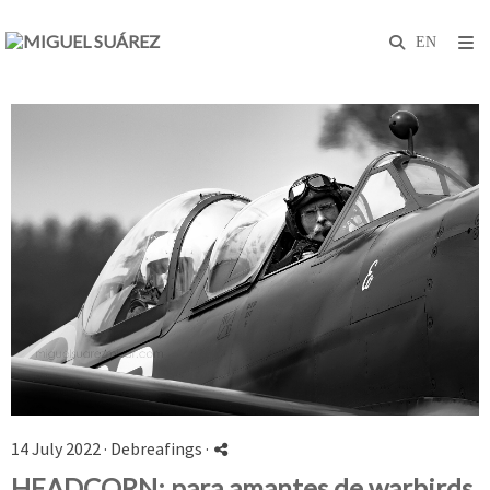
14 July 2022 ·
Debreafings
·
HEADCORN: para amantes de warbirds